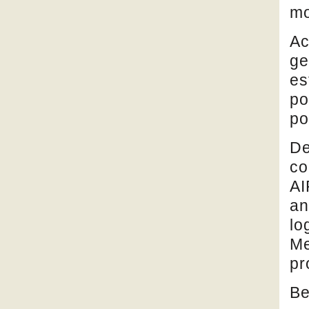
mo
Ac
ge
es
po
po
De
co
AI
an
lo
Me
pr
Be