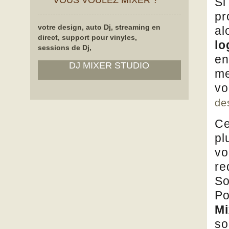
VOUS VOULEZ MIXER ?
Si
pr
votre design, auto Dj, streaming en
al
direct, support pour vinyles,
lo
sessions de Dj,
en
DJ MIXER STUDIO
me
vo
de
Ce
pl
vo
re
So
Po
Mi
so