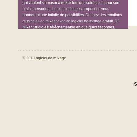
qui veulent s’amuser à
mixer
lors des soirées ou pour son
plaisir personnel. Les deux platines proposées vous
donneront une infinité de possibilités. Donnez des émotions
musicales en mixant avec ce logiciel de mixage gratuit. DJ
Mixer Studio est téléchargeable en quelques secondes.
© 201
Logiciel de mixage