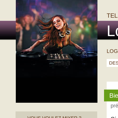
TEL
L
LOG
DE
Bie
pré